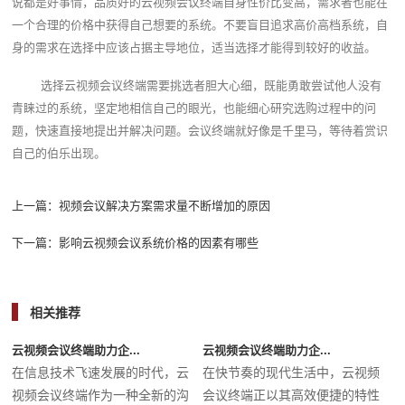
说都是好事情，品质好的云视频会议终端自身性价比变高，需求者也能在
一个合理的价格中获得自己想要的系统。不要盲目追求高价高档系统，自
身的需求在选择中应该占据主导地位，适当选择才能得到较好的收益。
选择云视频会议终端需要挑选者胆大心细，既能勇敢尝试他人没有
青睐过的系统，坚定地相信自己的眼光，也能细心研究选购过程中的问
题，快速直接地提出并解决问题。会议终端就好像是千里马，等待着赏识
自己的伯乐出现。
上一篇：
视频会议解决方案需求量不断增加的原因
下一篇：
影响云视频会议系统价格的因素有哪些
相关推荐
云视频会议终端助力企...
云视频会议终端助力企...
在信息技术飞速发展的时代，云
在快节奏的现代生活中，云视频
视频会议终端作为一种全新的沟
会议终端正以其高效便捷的特性