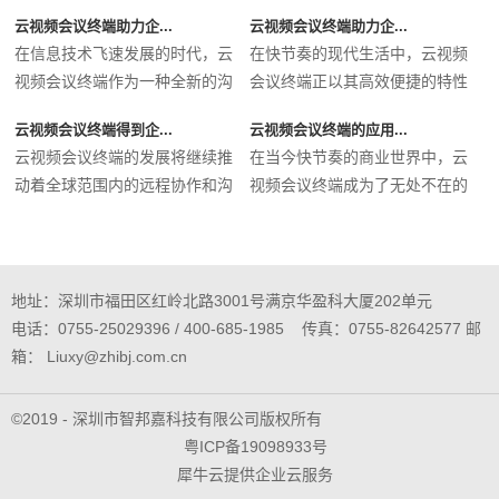
云视频会议终端助力企...
云视频会议终端助力企...
在信息技术飞速发展的时代，云
在快节奏的现代生活中，云视频
视频会议终端作为一种全新的沟
会议终端正以其高效便捷的特性
通工...
迅速...
云视频会议终端得到企...
云视频会议终端的应用...
云视频会议终端的发展将继续推
在当今快节奏的商业世界中，云
动着全球范围内的远程协作和沟
视频会议终端成为了无处不在的
通方...
必备...
地址：深圳市福田区红岭北路3001号满京华盈科大厦202单元
电话：0755-25029396 / 400-685-1985 传真：0755-82642577 邮
箱： Liuxy@zhibj.com.cn
©2019 - 深圳市智邦嘉科技有限公司版权所有
粤ICP备19098933号
犀牛云提供企业云服务