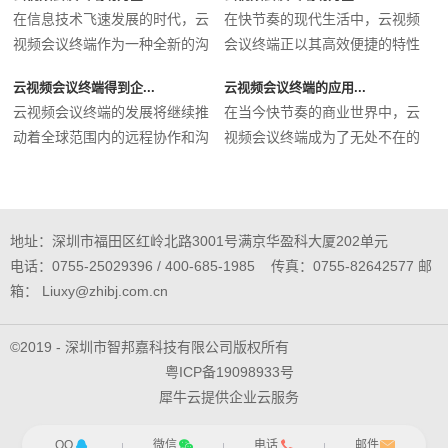
在信息技术飞速发展的时代，云
在快节奏的现代生活中，云视频
视频会议终端作为一种全新的沟
会议终端正以其高效便捷的特性
通工...
迅速...
云视频会议终端得到企...
云视频会议终端的应用...
云视频会议终端的发展将继续推
在当今快节奏的商业世界中，云
动着全球范围内的远程协作和沟
视频会议终端成为了无处不在的
通方...
必备...
地址：深圳市福田区红岭北路3001号满京华盈科大厦202单元
电话：0755-25029396 / 400-685-1985 传真：0755-82642577 邮
箱： Liuxy@zhibj.com.cn
©2019 - 深圳市智邦嘉科技有限公司版权所有
粤ICP备19098933号
犀牛云提供企业云服务
网站地图
QQ
微信
电话
邮件