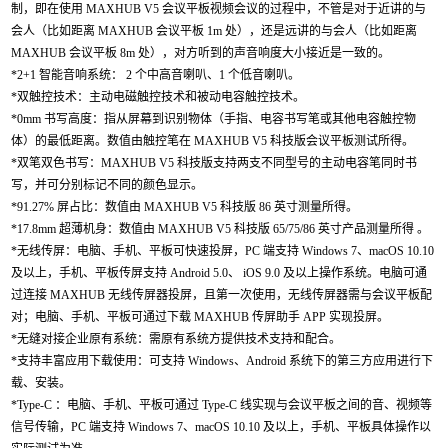
制，即在使用
MAXHUB V5
会议平板视频会议的过程中，不管是对于近讲的与
会人（比如距离
MAXHUB
会议平板
1m
处），还是远讲的与会人（比如距离
MAXHUB
会议平板
8m
处），对方听到的声音响度大小接近是一致的。
*
2+1
智能音响系统：
2
个中高音喇叭、
1
个低音喇叭。
*双触控技术：主动电磁触控技术和被动电容触控技术。
*
0mm
书写高度：指从屏幕到识别物体（手指、电容书写笔或其他电容触控物
体）的最低距离。数值由触控笔在
MAXHUB V5
科技版会议平板测试所得。
*双笔双色书写：
MAXHUB V5
科技版支持两支不同型号的主动电容笔同时书
写，并可分别标记不同的颜色显示。
*
91.27%
屏占比：数值由
MAXHUB V5
科技版
86
英寸测量所得。
*
17.8mm
超薄机身：数值由
MAXHUB V5
科技版
65/75/86
英寸产品测量所得 。
*无线传屏：电脑、手机、平板可快速投屏，
PC
端支持
Windows 7
、
macOS 10.10
及以上，手机、平板传屏支持
Android 5.0
、
iOS 9.0
及以上操作系统。电脑可通
过连接
MAXHUB
无线传屏器投屏，且第一次使用，无线传屏器需与会议平板配
对；电脑、手机、平板可通过下载
MAXHUB
传屏助手
APP
实现投屏。
*无缝对接企业原有系统：需原有系统方提供技术支持和配合。
*支持丰富应用下载使用：可支持
Windows
、
Android
系统下的第三方应用进行下
载、安装。
*
Type-C
：电脑、手机、平板可通过
Type-C
线实现与会议平板之间的音、视频等
信号传输，
PC
端支持
Windows 7
、
macOS 10.10
及以上，手机、平板具体操作以