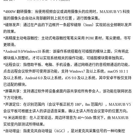
*
4800W
翻转摄像：当使用视频会议或调用摄像头的应用时，
MAXHUB V5
科技
版的摄像头会自动从背部翻转到上前方位置 ，进行图像采集。
*缝隙发声：通过在产品的下边框开一条超窄缝隙（
3mm
）实现前出全频喇叭发声
的效果。
*高精度主动电容触控：主动式电容触控笔笔尖采用
POM
素材，笔尖更细，书写
更顺滑。
*
Android 9.0/Windows10
系统：该操作系统搭载在可插拔的模块上面，只有将此
模块插入到整机，才可以实现系统相关的操作功能，可插拔模块需单独购买。
*远程会议：指借助平板、电脑、手机设备，通过网络进行的音视频通话的功能，
点击远程会议软件即可使用该功能，支持
Windows7
及以上系统，
macOS 10.1 1
及以上系统，
Android 6.0
及以上系统，
iOS 9.0
及以上系统，其中安卓平板仅支持
已适配的模块。
*屏幕共享：支持通过软件将设备桌面内容共享给所有参会人，该功能在联网状态
下方可使用。
*声源定位：在识别范围内（会议平板正前方
180°
，
8m
范围内），
MAXHUB V5
会议平板可根据主讲人的讲话语音采集，确认主讲人所在会议室中的位置方向。
*
8
米远距拾音：在人正常说话，周边环境音为
40
～
50db
情况下，由
MAXHUB
实验室内部测试所得结果。
*自动增益：指麦克风自动增益（
AGC
），是对麦克风采集信号的一种均衡控